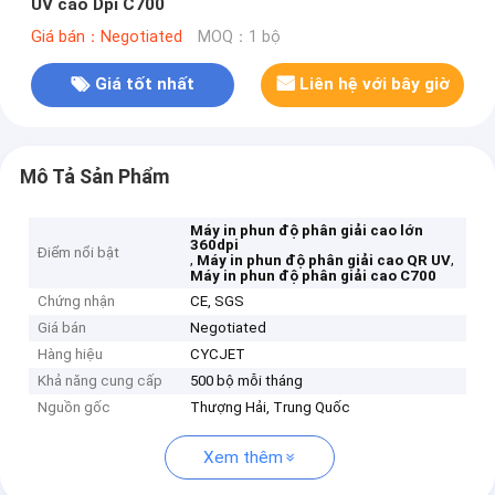
UV cao Dpi C700
Giá bán：Negotiated
MOQ：1 bộ
Giá tốt nhất
Liên hệ với bây giờ
Mô Tả Sản Phẩm
Máy in phun độ phân giải cao lớn
360dpi
Điểm nổi bật
,
,
Máy in phun độ phân giải cao QR UV
Máy in phun độ phân giải cao C700
Chứng nhận
CE, SGS
Giá bán
Negotiated
Hàng hiệu
CYCJET
Khả năng cung cấp
500 bộ mỗi tháng
Nguồn gốc
Thượng Hải, Trung Quốc
Xem thêm