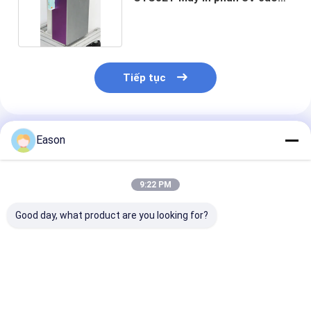
Dpi C700
Tiếp tục
Sản Phẩm Khuyến Cáo
Eason
9:22 PM
Good day, what product are you looking for?
Tấm nhôm Máy in
Carton Thẻ in mực
Máy in Inkjet 
phun độ phân giải
cao độ phân giải QR
phân giải cao
cao Máy in thông tin
Code Barcode in
71.8mm
khổ lớn