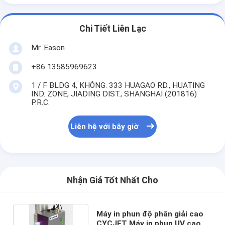
Chi Tiết Liên Lạc
Mr. Eason
+86 13585969623
1 / F BLDG 4, KHÔNG. 333 HUAGAO RD., HUATING
IND. ZONE, JIADING DIST., SHANGHAI (201816)
P.R.C.
Liên hệ với bây giờ
Nhận Giá Tốt Nhất Cho
Máy in phun độ phân giải cao
CYCJET Máy in phun UV cao