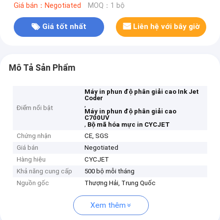
Giá bán：Negotiated
MOQ：1 bộ
Giá tốt nhất
Liên hệ với bây giờ
Mô Tả Sản Phẩm
Máy in phun độ phân giải cao Ink Jet
Coder
,
Điểm nổi bật
Máy in phun độ phân giải cao
C700UV
,
Bộ mã hóa mực in CYCJET
Chứng nhận
CE, SGS
Giá bán
Negotiated
Hàng hiệu
CYCJET
Khả năng cung cấp
500 bộ mỗi tháng
Nguồn gốc
Thượng Hải, Trung Quốc
Xem thêm