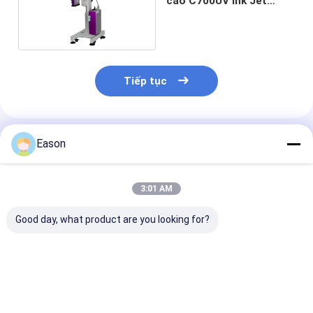
cao C700UV Ink Jet
Coder
Tiếp tục
Sản Phẩm Khuyến Cáo
Eason
3:01 AM
Good day, what product are you looking for?
Tấm nhôm Máy in
Carton Thẻ in mực
Máy in Inkjet 
phun độ phân giải
cao độ phân giải QR
phân giải cao
cao Máy in thông tin
Code Barcode in
71.8mm
khổ lớn