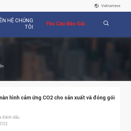
Vietnamese
IÊN HỆ CHÚNG
Yêu Cầu Báo Giá
TÔI
描
ến
述
àn hình cảm ứng CO2 cho sản xuất và đóng gói
à đánh dấu
 CO2