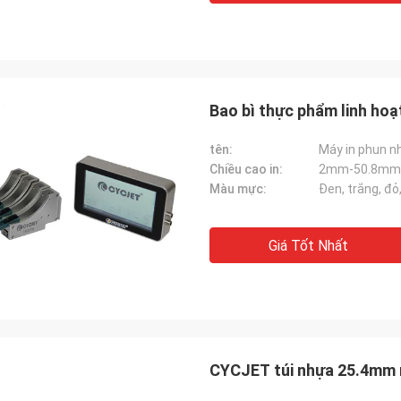
Bao bì thực phẩm linh hoạt
tên:
Máy in phun n
Chiều cao in:
2mm-50.8mm
Màu mực:
Đen, trắng, đỏ,
Giá Tốt Nhất
CYCJET túi nhựa 25.4mm m