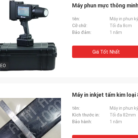
Máy phun mực thông minh 
tên:
Máy in phun ký
Cỡ chữ:
Tối đa 8cm
Bảo đảm:
1 năm
Giá Tốt Nhất
DEO
Máy in inkjet tấm kim loạ
tên:
Máy in phun ký
Kích thước in:
Tối đa 82mm
Bảo hành:
1 năm