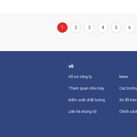
1
2
3
4
5
6
về
Hồ sơ công ty
News
Tham quan nhà máy
Các trườn
Kiểm soát chất lượng
Sơ đồ tra
Liên hệ chúng tôi
Chính sác