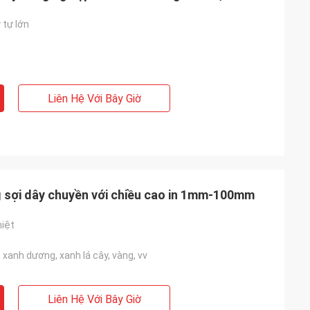
 tự lớn
Liên Hệ Với Bây Giờ
g sợi dây chuyền với chiều cao in 1mm-100mm
hiệt
m
, xanh dương, xanh lá cây, vàng, vv
Liên Hệ Với Bây Giờ