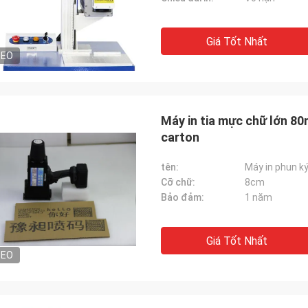
Giá Tốt Nhất
DEO
Máy in tia mực chữ lớn 80
carton
tên:
Máy in phun ký
Cỡ chữ:
8cm
Bảo đảm:
1 năm
Giá Tốt Nhất
DEO