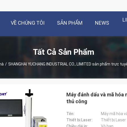
L
VỀ CHÚNG TÔI
SẢN PHẨM
NEWS
Tất Cả Sản Phẩm
hà
/
SHANGHAI YUCHANG INDUSTRIAL CO., LIMITED sản phẩm trực tuy
Máy đánh dấu và mã hóa m
thủ công
Tên:
Máy mã hóa v
Thiết bị Laser:
Thiết bị Laser
Chiều dài in:
Vô hạn