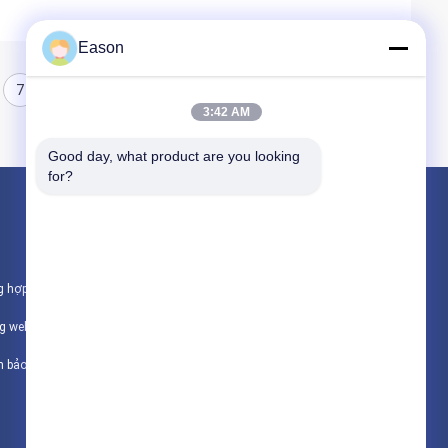
Eason
7
8
3:42 AM
Good day, what product are you looking 
for?
Sản phẩm
Máy in phun cầm tay
g hợp
Máy in phun công nghiệp
ng web
Máy khắc laser
h bảo mật
Tất cả danh mục