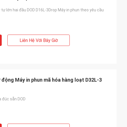
ý tự lớn hai đầu DOD D16L-3Drop Máy in phun theo yêu cầu
Liên Hệ Với Bây Giờ
ự động Máy in phun mã hóa hàng loạt D32L-3
ia đúc sẵn DOD