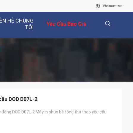
Vietnamese
IÊN HỆ CHÚNG
Yêu Cầu Báo Giá
TÔI
描
述
 cầu DOD D07L-2
ự động DOD D07L-2 Máy in phun bê tông thả theo yêu cầu