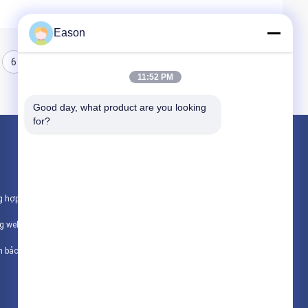
Eason
6
11:52 PM
Good day, what product are you looking 
for?
Sản phẩm
Máy in phun cầm tay
g hợp
Máy in phun công nghiệp
ng web
Máy khắc laser
h bảo mật
Tất cả danh mục