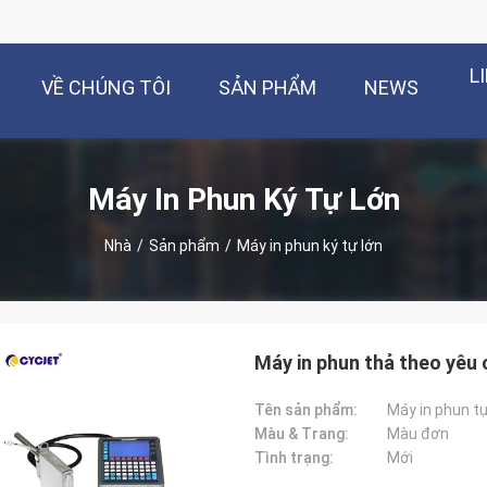
L
VỀ CHÚNG TÔI
SẢN PHẨM
NEWS
Máy In Phun Ký Tự Lớn
Nhà
/
Sản phẩm
/
Máy in phun ký tự lớn
Máy in phun thả theo yêu
Tên sản phẩm:
Máy in phun t
Màu & Trang:
Màu đơn
Tình trạng:
Mới