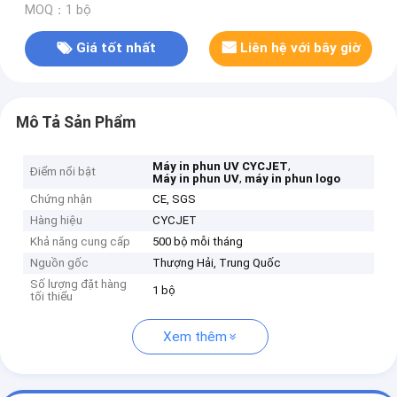
MOQ：1 bộ
Giá tốt nhất
Liên hệ với bây giờ
Mô Tả Sản Phẩm
,
Máy in phun UV CYCJET
Điểm nổi bật
,
Máy in phun UV
máy in phun logo
Chứng nhận
CE, SGS
Hàng hiệu
CYCJET
Khả năng cung cấp
500 bộ mỗi tháng
Nguồn gốc
Thượng Hải, Trung Quốc
Số lượng đặt hàng
1 bộ
tối thiểu
Xem thêm