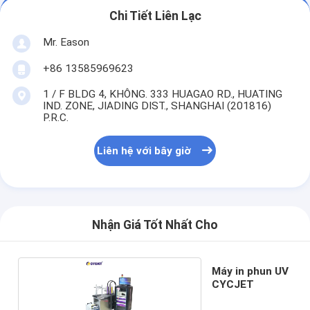
Chi Tiết Liên Lạc
Mr. Eason
+86 13585969623
1 / F BLDG 4, KHÔNG. 333 HUAGAO RD., HUATING
IND. ZONE, JIADING DIST., SHANGHAI (201816)
P.R.C.
Liên hệ với bây giờ
Nhận Giá Tốt Nhất Cho
Máy in phun UV
CYCJET