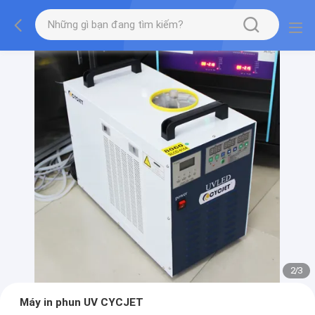
2
/
3
Máy in phun UV CYCJET