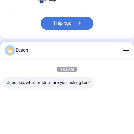
Tiếp tục
Sản Phẩm Khuyến Cáo
Eason
3:02 AM
Good day, what product are you looking for?
Tấm nhôm Máy in
Carton Thẻ in mực
Máy in Inkjet 
phun độ phân giải
cao độ phân giải QR
phân giải cao
cao Máy in thông tin
Code Barcode in
71.8mm
khổ lớn
Giá tốt nhất
Giá tốt nhất
Giá tốt n