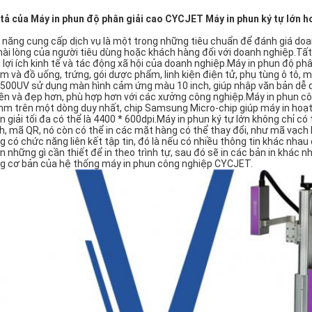
tả của Máy in phun độ phân giải cao CYCJET Máy in phun ký tự lớn 
 năng cung cấp dịch vụ là một trong những tiêu chuẩn để đánh giá do
hài lòng của người tiêu dùng hoặc khách hàng đối với doanh nghiệp.Tấ
 lợi ích kinh tế và tác động xã hội của doanh nghiệp.Máy in phun độ ph
m và đồ uống, trứng, gói dược phẩm, linh kiện điện tử, phụ tùng ô tô, 
500UV sử dụng màn hình cảm ứng màu 10 inch, giúp nhập văn bản dễ d
bền và đẹp hơn, phù hợp hơn với các xưởng công nghiệp.Máy in phun côn
m trên một dòng duy nhất, chip Samsung Micro-chip giúp máy in hoạt
n giải tối đa có thể là 4400 * 600dpi.Máy in phun ký tự lớn không chỉ có 
h, mã QR, nó còn có thể in các mặt hàng có thể thay đổi, như mã vạch 
g có chức năng liên kết tập tin, đó là nếu có nhiều thông tin khác nhau cầ
n những gì cần thiết để in theo trình tự, sau đó sẽ in các bản in khác n
g cơ bản của hệ thống máy in phun công nghiệp CYCJET.