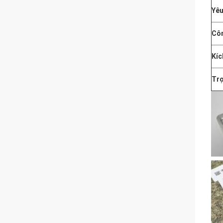
Yêu
Côn
Kíc
Trọ