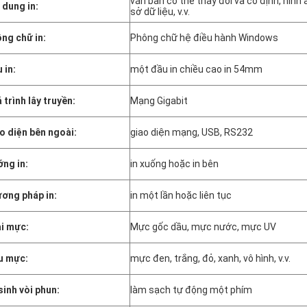
văn bản có thể thay đổi và cố định, hình
 dung in:
sở dữ liệu, v.v.
ng chữ in:
Phông chữ hệ điều hành Windows
 in:
một đầu in chiều cao in 54mm
 trình lây truyền:
Mạng Gigabit
o diện bên ngoài:
giao diện mạng, USB, RS232
ng in:
in xuống hoặc in bên
ơng pháp in:
in một lần hoặc liên tục
i mực:
Mực gốc dầu, mực nước, mực UV
u mực:
mực đen, trắng, đỏ, xanh, vô hình, v.v.
sinh vòi phun:
làm sạch tự động một phím