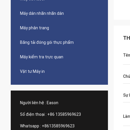
Máy dán nhãn nhãn dán
Máy phân trang
TH
Băng tải đóng gói thực phẩm
Tê
Máy kiểm tra trực quan
Vật tư Máy in
Chứ
Sự 
Người liên hệ :
Eason
Số điện thoại :
+86 13585969623
Làm
Whatsapp :
+8613585969623