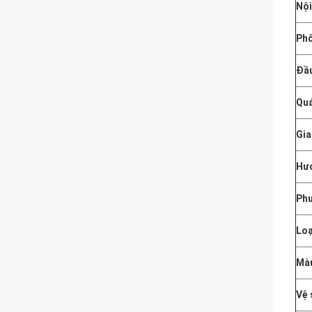
Nội
Phô
Đầu
Quá
Gia
Hướ
Phư
Loạ
Mà
Vệ 