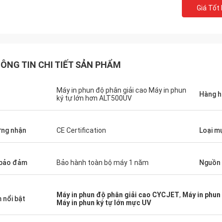
Giá Tốt
ÔNG TIN CHI TIẾT SẢN PHẨM
Máy in phun độ phân giải cao Máy in phun
n
Hàng h
ký tự lớn hơn ALT500UV
ng nhận
CE Certification
Loại m
bảo đảm
Bảo hành toàn bộ máy 1 năm
Nguồn
Máy in phun độ phân giải cao CYCJET
,
Máy in phun
 nổi bật
Máy in phun ký tự lớn mực UV