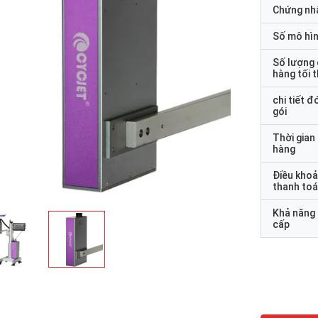
Chứng nh
Số mô hì
Số lượng
hàng tối 
chi tiết đ
gói
Thời gian
hàng
Điều kho
thanh to
Khả năng
cấp