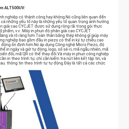
hơn ALT500UV:
anh nghiệp có thành công hay không.Nó cũng liên quan đến
t cả những yếu tố này là những yếu tố quan trọng ảnh hưởng
ân giải cao CYCJET được sử dụng rộng rãi trong gói thực
mỹ phẩm, v.v. .Máy in phun độ phân giải cao CYCJET
àng và rõ ràng hơn.Toàn thân bằng thép không gỉ giúp máy
g nghiệp bao gồm đầu in piezo có thể in ký tự chiều cao
 động ổn định hơn.Nó áp dụng Công nghệ Micro Piezo, độ
thể in ngày và giờ tự động, logo, số sê-ri, mã ngẫu nhiên, mã
biến đổi, mã QR có thể thay đổi.Và máy in phun công nghiệp
n in theo trình tự, chỉ cần kiểm tra nút liên kết tập tin, và
hau. thông tin theo trình tự tự động.Đây là tất cả các chức