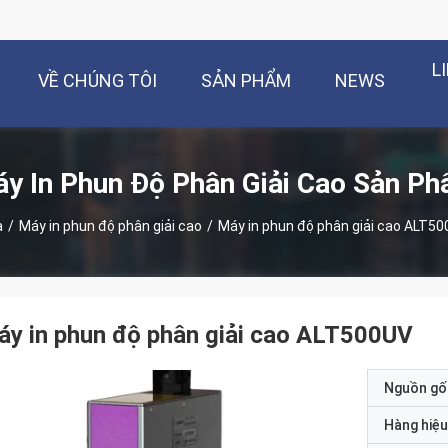
L
VỀ CHÚNG TÔI
SẢN PHẨM
NEWS
y In Phun Độ Phân Giải Cao Sản P
à
/
Máy in phun độ phân giải cao
/
Máy in phun độ phân giải cao ALT5
y in phun độ phân giải cao ALT500UV
Nguồn gố
Hàng hiệu