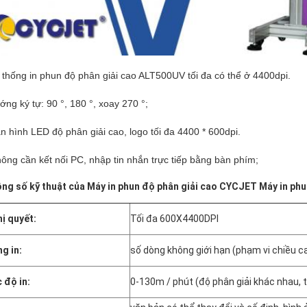
 thống in phun độ phân giải cao ALT500UV tối đa có thể ở 4400dpi.
ớng ký tự: 90 °, 180 °, xoay 270 °;
n hình LED độ phân giải cao, logo tối đa 4400 * 600dpi.
hông cần kết nối PC, nhập tin nhắn trực tiếp bằng bàn phím;
ng số kỹ thuật
của Máy in phun độ phân giải cao CYCJET Máy in phu
ị quyết:
Tối đa 600X4400DPI
g in:
số dòng không giới hạn (phạm vi chiều cao
 độ in:
0-130m / phút (độ phân giải khác nhau, 