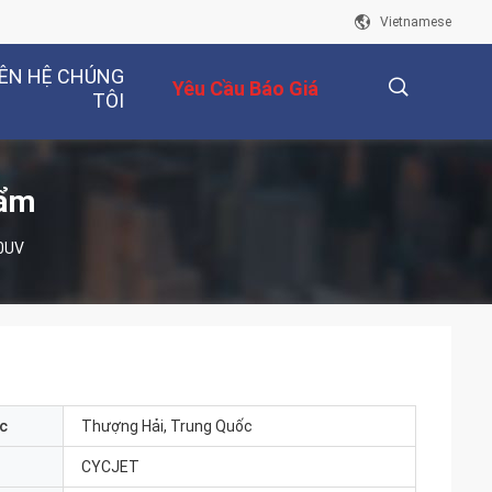
Vietnamese
IÊN HỆ CHÚNG
Yêu Cầu Báo Giá
TÔI
描
hẩm
00UV
述
c
Thượng Hải, Trung Quốc
CYCJET