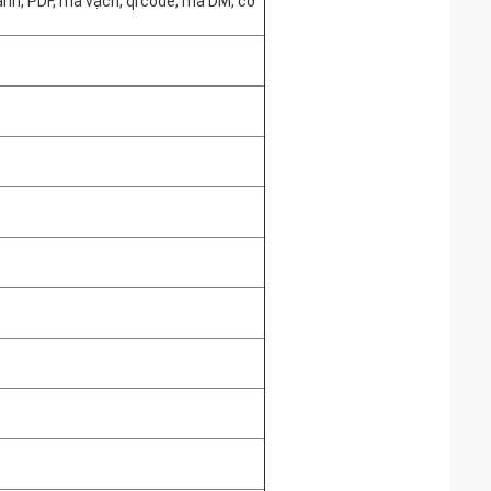
 ảnh, PDF, mã vạch, qrcode, mã DM, cơ