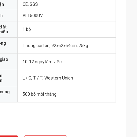
ận
CE, SGS
nh
ALT500UV
 đặt
1 bộ
thiểu
óng
Thùng carton, 92x62x64cm, 75kg
 giao
10-12 ngày làm việc
ản
L / C, T / T, Western Union
án
 cung
500 bộ mỗi tháng