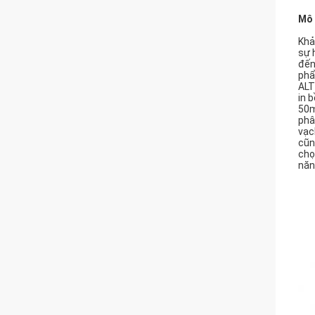
Mô 
Khả
sự 
đến
phẩ
ALT
in 
50m
phâ
vạc
cũn
chọ
năn