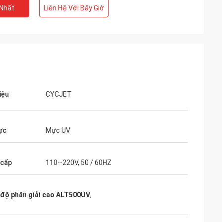
 Nhất
Liên Hệ Với Bây Giờ
iệu
CYCJET
ực
Mực UV
 cấp
110--220V, 50 / 60HZ
 độ phân giải cao ALT500UV
,