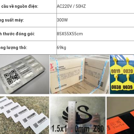
 cầu về nguồn điện:
AC220V / 50HZ
g suất máy:
300W
h thước đóng gói:
85X55X55cm
ng lượng thô:
69kg