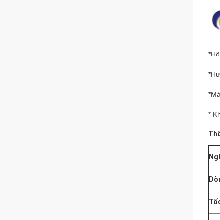
*
Hệ
*
Hư
*
Mà
* K
Thô
Ngh
Dòn
Tốc