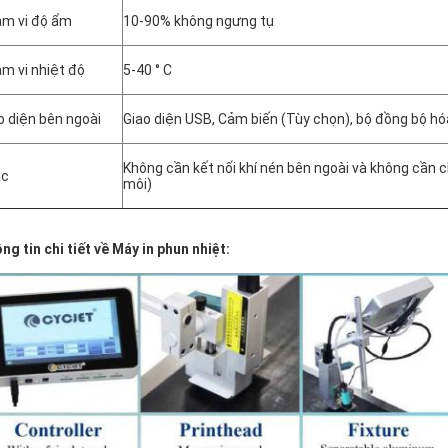
m vi độ ẩm
10-90% không ngưng tụ
m vi nhiệt độ
5-40 ° C
o diện bên ngoài
Giao diện USB, Cảm biến (Tùy chọn), bộ đồng bộ hó
Không cần kết nối khí nén bên ngoài và không cần c
ác
môi)
ng tin chi tiết về Máy in phun nhiệt: