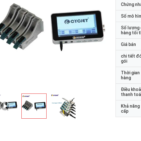
Chứng nh
Số mô hì
Số lượng
hàng tối 
Giá bán
chi tiết đ
gói
Thời gian
hàng
Điều kho
thanh to
Khả năng
cấp