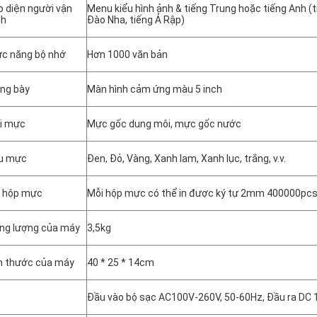
o diện người vận
Menu kiểu hình ảnh & tiếng Trung hoặc tiếng Anh (t
nh
Đào Nha, tiếng Ả Rập)
c năng bộ nhớ
Hơn 1000 văn bản
ng bày
Màn hình cảm ứng màu 5 inch
i mực
Mực gốc dung môi, mực gốc nước
u mực
Đen, Đỏ, Vàng, Xanh lam, Xanh lục, trắng, v.v.
 hộp mực
Mỗi hộp mực có thể in được ký tự 2mm 400000pcs 
ng lượng của máy
3,5kg
h thước của máy
40 * 25 * 14cm
Đầu vào bộ sạc AC100V-260V, 50-60Hz, Đầu ra DC 