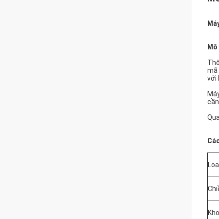
Máy
Mô 
Thô
mã 
với
Máy
cần
Qua
Các
Loạ
Chi
Kho