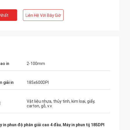
 Nhất
Liên Hệ Với Bây Giờ
ao in
2-100mm
 giải in
185x600DPI
Vật liệu nhựa, thủy tinh, kim loại, giấy,
í
carton, gỗ, v.v.
y in phun độ phân giải cao 4 đầu
,
Máy in phun tij 185DPI