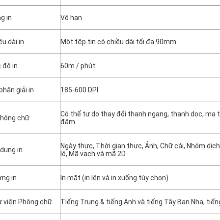
g in
Vô hạn
ều dài in
Một tệp tin có chiều dài tối đa 90mm
 độ in
60m / phút
phân giải in
185-600 DPI
Có thể tự do thay đổi thanh ngang, thanh dọc, ma
Phông chữ
đậm.
Ngày thực, Thời gian thực, Ảnh, Chữ cái, Nhóm dịch 
 dung in
lô, Mã vạch và mã 2D
ng in
In mặt (in lên và in xuống tùy chọn)
 viện Phông chữ
Tiếng Trung & tiếng Anh và tiếng Tây Ban Nha, tiến