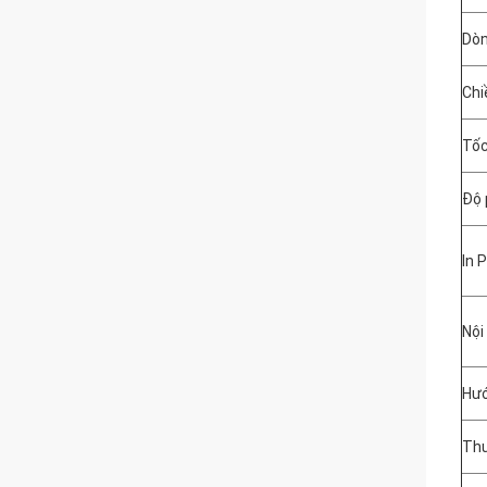
Dòn
Chi
Tốc
Độ 
In 
Nội
Hướ
Thư