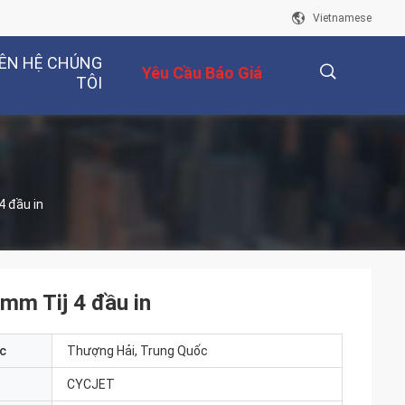
Vietnamese
IÊN HỆ CHÚNG
Yêu Cầu Báo Giá
TÔI
描
4 đầu in
述
mm Tij 4 đầu in
c
Thượng Hải, Trung Quốc
CYCJET