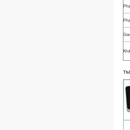
Phạ
Phạ
Gia
Kh
Thô