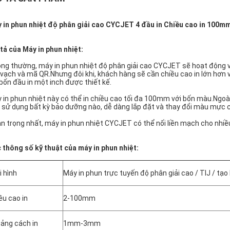
 in phun nhiệt độ phân giải cao CYCJET 4 đầu in Chiều cao in 100m
tả của Máy in phun nhiệt:
ng thường, máy in phun nhiệt độ phân giải cao CYCJET sẽ hoạt động với 
vạch và mã QR.Nhưng đôi khi, khách hàng sẽ cần chiều cao in lớn hơn v
 bốn đầu in một inch được thiết kế.
 in phun nhiệt này có thể in chiều cao tối đa 100mm với bốn màu.Ngoài
 sử dụng bất kỳ bảo dưỡng nào, dễ dàng lắp đặt và thay đổi màu mực c
n trọng nhất, máy in phun nhiệt CYCJET có thể nối liền mạch cho nhiều đ
 thông số kỹ thuật của máy in phun nhiệt:
i hình
Máy in phun trực tuyến độ phân giải cao / TIJ / tạo
ều cao in
2-100mm
ảng cách in
1mm-3mm