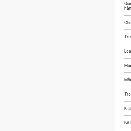
Gia
hà
Chứ
Trư
Loạ
Mà
Mỗi
Trọ
Kíc
Bột