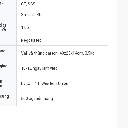
ận
CE, SGS
nh
Smart II-4L
 đặt
1 bộ
thiểu
Negotiated
óng
Vali và thùng carton, 40x25x14cm, 3,5kg
 giao
10-12 ngày làm việc
ản
L / C, T / T, Western Union
án
 cung
500 bộ mỗi tháng