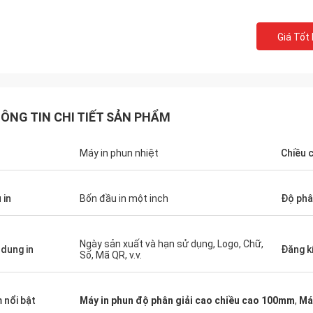
Giá Tốt
ÔNG TIN CHI TIẾT SẢN PHẨM
n
Máy in phun nhiệt
Chiều c
 in
Bốn đầu in một inch
Độ phân
Ngày sản xuất và hạn sử dụng, Logo, Chữ,
 dung in
Đăng k
Số, Mã QR, v.v.
 nổi bật
Máy in phun độ phân giải cao chiều cao 100mm
,
Má