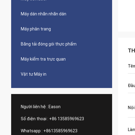
Máy dán nhãn nhãn dán
Máy phân trang
Băng tải đóng gói thực phẩm
TH
Máy kiểm tra trực quan
Tê
Vật tư Máy in
Đầu
Người liên hệ :
Eason
Nội
Số điện thoại :
+86 13585969623
Làm
Whatsapp :
+8613585969623