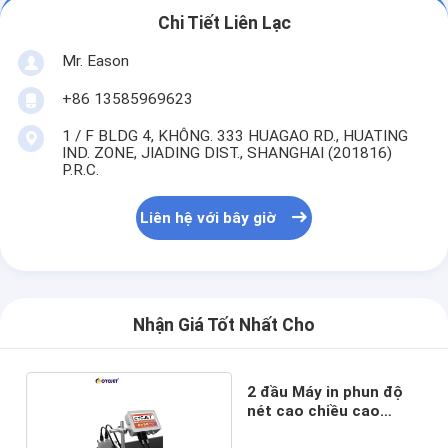
Chi Tiết Liên Lạc
Mr. Eason
+86 13585969623
1 / F BLDG 4, KHÔNG. 333 HUAGAO RD., HUATING
IND. ZONE, JIADING DIST., SHANGHAI (201816)
P.R.C.
Liên hệ với bây giờ
Nhận Giá Tốt Nhất Cho
2 đầu Máy in phun độ
nét cao chiều cao
25mm