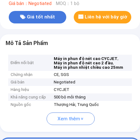
Giá bán：Negotiated
MOQ：1 bộ
Giá tốt nhất
Liên hệ với bây giờ
Mô Tả Sản Phẩm
,
Máy in phun độ nét cao CYCJET
Điểm nổi bật
,
Máy in phun độ nét cao 2 đầu
Máy in phun nhiệt chiều cao 25mm
Chứng nhận
CE, SGS
Giá bán
Negotiated
Hàng hiệu
CYCJET
Khả năng cung cấp
500 bộ mỗi tháng
Nguồn gốc
Thượng Hải, Trung Quốc
Xem thêm