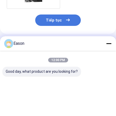
Tiếp tục
Sản Phẩm Khuyến Cáo
Eason
12:00 PM
Good day, what product are you looking for?
Máy in tia nhiệt bằng
Bao bì thực phẩm
CYCJET túi nh
bông sợi dây chuyền
linh hoạt Máy in tia
25.4mm máy in
với chiều cao in
nhiệt 50,8mm với
với hệ điều hà
1mm-100mm
bốn vòi
Android
Giá tốt nhất
Giá tốt nhất
Giá tốt n