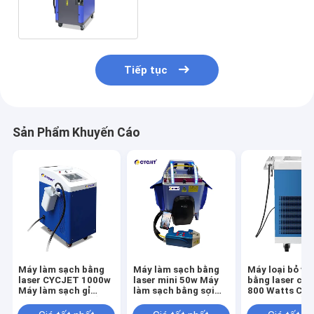
loại tẩy rỉ sét
Tiếp tục
Sản Phẩm Khuyến Cáo
Máy làm sạch bằng
Máy làm sạch bằng
Máy loại bỏ vết
laser CYCJET 1000w
laser mini 50w Máy ​​
bằng laser cầ
Máy ​​làm sạch gỉ
làm sạch bằng sợi
800 Watts Côn
bằng sợi quang bằng
quang tự động Loại
loại bỏ vết rỉ v
sợi quang JPT
bỏ rỉ sét
bằng laser IPG