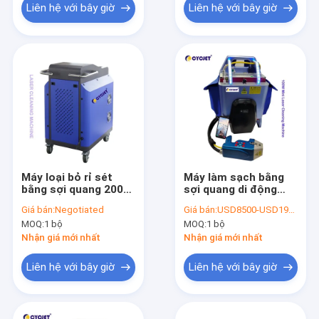
Liên hệ với bây giờ
Liên hệ với bây giờ
Máy loại bỏ rỉ sét
Máy làm sạch bằng
bằng sợi quang 200W
sợi quang di động
Bộ phận tự động
Máy làm sạch bằng
Giá bán:
Negotiated
Giá bán:
USD8500-USD19500
tia laser mini 100w
MOQ:
1 bộ
MOQ:
1 bộ
Nhận giá mới nhất
Nhận giá mới nhất
Liên hệ với bây giờ
Liên hệ với bây giờ