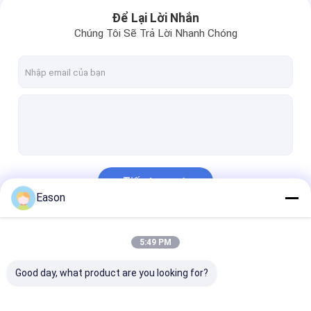
Để Lại Lời Nhắn
Chúng Tôi Sẽ Trả Lời Nhanh Chóng
Tiếp tục
Eason
Trang chủ
Danh Mục Của Chúng Tôi
5:49 PM
Các sản phẩm
Good day, what product are you looking for?
Về chúng tôi