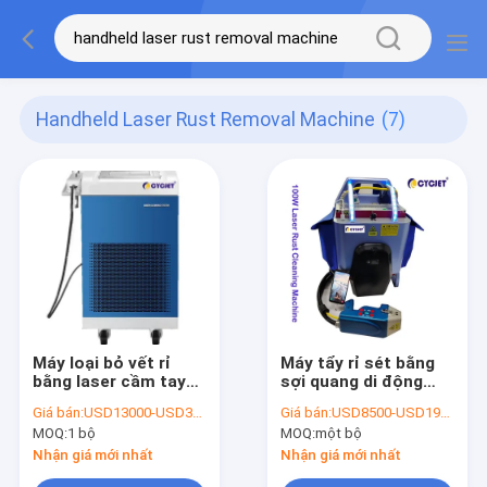
Handheld Laser Rust Removal Machine
(7)
Máy loại bỏ vết rỉ
Máy tẩy rỉ sét bằng
bằng laser cầm tay
sợi quang di động
800 Watts Công cụ
Máy loại bỏ rỉ sét
Giá bán:
USD13000-USD32000
Giá bán:
USD8500-USD19500
loại bỏ vết rỉ và sơn
100W chạy bằng pin
MOQ:
1 bộ
MOQ:
một bộ
bằng laser IPG
Nhận giá mới nhất
Nhận giá mới nhất