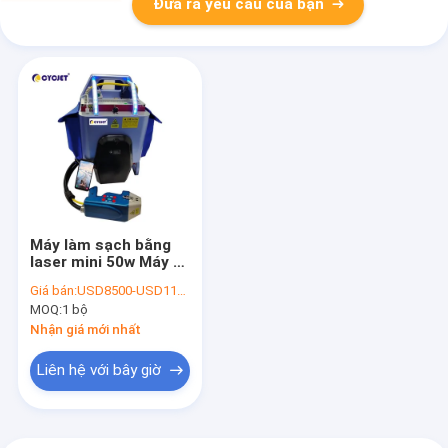
Đưa ra yêu cầu của bạn
Máy làm sạch bằng
laser mini 50w Máy ​​
làm sạch bằng sợi
Giá bán:
USD8500-USD11500
quang tự động Loại
MOQ:
1 bộ
bỏ rỉ sét
Nhận giá mới nhất
Liên hệ với bây giờ