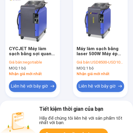
CYCJET Máy làm
Máy làm sạch bằng
sạch bằng sợi quang
laser 500W Máy ép
di động bằng kim loại
nhựa Alum kim loại
Giá bán:
negotiable
Giá bán:
USD8500-USD10500
CYCJET Loại bỏ vết
tẩy rỉ sét
MOQ:
1 bộ
MOQ:
1 bộ
rỉ bằng laser cầm tay
100W
Nhận giá mới nhất
Nhận giá mới nhất
Liên hệ với bây giờ
Liên hệ với bây giờ
Tiết kiệm thời gian của bạn
Hãy để chúng tôi liên hệ với sản phẩm tốt
nhất với bạn.