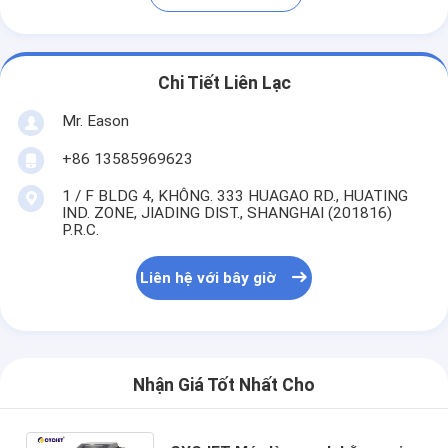
Chi Tiết Liên Lạc
Mr. Eason
+86 13585969623
1 / F BLDG 4, KHÔNG. 333 HUAGAO RD., HUATING
IND. ZONE, JIADING DIST., SHANGHAI (201816)
P.R.C.
Liên hệ với bây giờ
Nhận Giá Tốt Nhất Cho