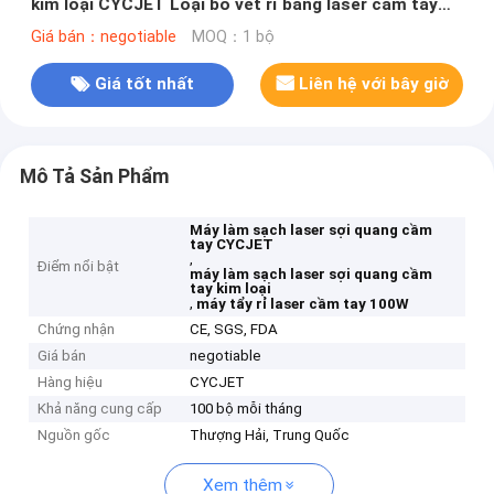
kim loại CYCJET Loại bỏ vết rỉ bằng laser cầm tay
100W
Giá bán：negotiable
MOQ：1 bộ
Giá tốt nhất
Liên hệ với bây giờ
Mô Tả Sản Phẩm
Máy làm sạch laser sợi quang cầm
tay CYCJET
,
Điểm nổi bật
máy làm sạch laser sợi quang cầm
tay kim loại
,
máy tẩy rỉ laser cầm tay 100W
Chứng nhận
CE, SGS, FDA
Giá bán
negotiable
Hàng hiệu
CYCJET
Khả năng cung cấp
100 bộ mỗi tháng
Nguồn gốc
Thượng Hải, Trung Quốc
Xem thêm