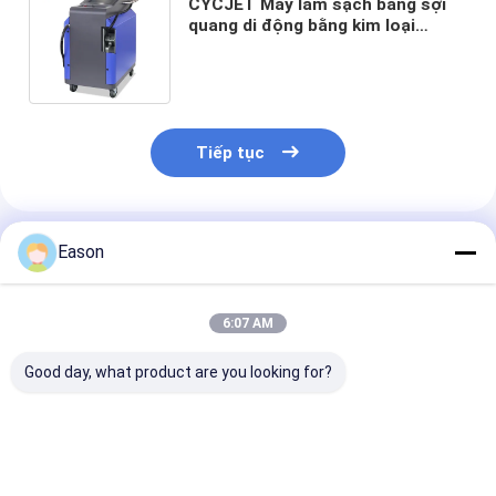
CYCJET Máy làm sạch bằng sợi
quang di động bằng kim loại
CYCJET Loại bỏ vết rỉ bằng laser
cầm tay 100W
Tiếp tục
Sản Phẩm Khuyến Cáo
Eason
6:07 AM
Good day, what product are you looking for?
Máy làm sạch bằng
Máy làm sạch bằng
Máy làm sạch 
laser CYCJET 1000w
laser 500W Máy ép
laser mini 50w 