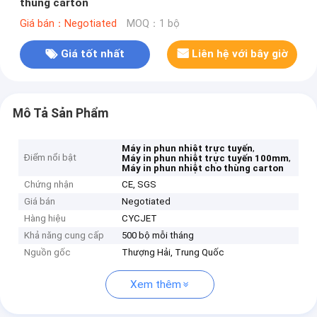
thùng carton
Giá bán：Negotiated
MOQ：1 bộ
Giá tốt nhất
Liên hệ với bây giờ
Mô Tả Sản Phẩm
,
Máy in phun nhiệt trực tuyến
Điểm nổi bật
,
Máy in phun nhiệt trực tuyến 100mm
Máy in phun nhiệt cho thùng carton
Chứng nhận
CE, SGS
Giá bán
Negotiated
Hàng hiệu
CYCJET
Khả năng cung cấp
500 bộ mỗi tháng
Nguồn gốc
Thượng Hải, Trung Quốc
Xem thêm