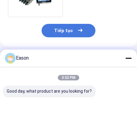
thùng carton
Tiếp tục
Sản Phẩm Khuyến Cáo
Eason
3:32 PM
Good day, what product are you looking for?
Máy in tia nhiệt bằng
Bao bì thực phẩm
CYCJET túi nh
bông sợi dây chuyền
linh hoạt Máy in tia
25.4mm máy in
với chiều cao in
nhiệt 50,8mm với
với hệ điều hà
1mm-100mm
bốn vòi
Android