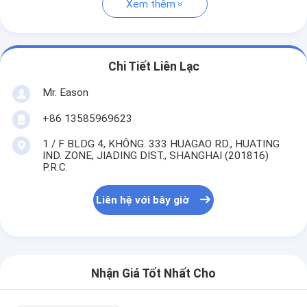
Xem thêm
Chi Tiết Liên Lạc
Mr. Eason
+86 13585969623
1 / F BLDG 4, KHÔNG. 333 HUAGAO RD., HUATING
IND. ZONE, JIADING DIST., SHANGHAI (201816)
P.R.C.
Liên hệ với bây giờ
Nhận Giá Tốt Nhất Cho