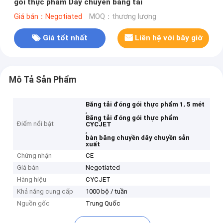
gói thực phẩm Dây chuyền băng tải
Giá bán：Negotiated
MOQ：thương lượng
Giá tốt nhất
Liên hệ với bây giờ
Mô Tả Sản Phẩm
,
Băng tải đóng gói thực phẩm 1
5 mét
,
Băng tải đóng gói thực phẩm
Điểm nổi bật
CYCJET
,
bàn băng chuyền dây chuyền sản
xuất
Chứng nhận
CE
Giá bán
Negotiated
Hàng hiệu
CYCJET
Khả năng cung cấp
1000 bộ / tuần
Nguồn gốc
Trung Quốc