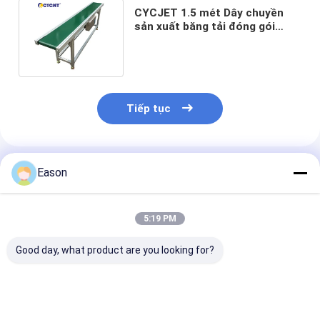
CYCJET 1.5 mét Dây chuyền
sản xuất băng tải đóng gói
thực phẩm Dây chuyền băng tải
Tiếp tục
Sản Phẩm Khuyến Cáo
Eason
5:19 PM
Good day, what product are you looking for?
Băng tải đóng gói
Máy in phun CYCJET
Băng tải góc 