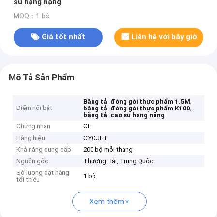
su hạng nặng
MOQ：1 bộ
Giá tốt nhất
Liên hệ với bây giờ
Mô Tả Sản Phẩm
,
Băng tải đóng gói thực phẩm 1.5M
Điểm nổi bật
,
băng tải đóng gói thực phẩm K100
băng tải cao su hạng nặng
Chứng nhận
CE
Hàng hiệu
CYCJET
Khả năng cung cấp
200 bộ mỗi tháng
Nguồn gốc
Thượng Hải, Trung Quốc
Số lượng đặt hàng
1 bộ
tối thiểu
Xem thêm