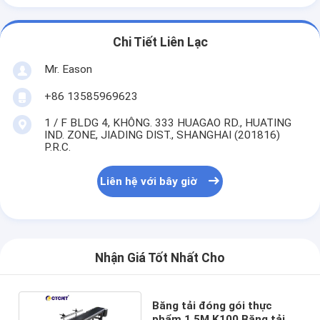
Chi Tiết Liên Lạc
Mr. Eason
+86 13585969623
1 / F BLDG 4, KHÔNG. 333 HUAGAO RD., HUATING
IND. ZONE, JIADING DIST., SHANGHAI (201816)
P.R.C.
Liên hệ với bây giờ
Nhận Giá Tốt Nhất Cho
Băng tải đóng gói thực
phẩm 1.5M K100 Băng tải