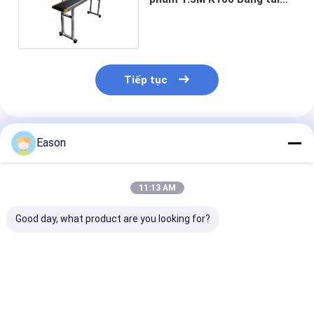
cao su hạng nặng
Tiếp tục
Sản Phẩm Khuyến Cáo
Eason
11:13 AM
Good day, what product are you looking for?
Băng tải đóng gói
Máy in phun CYCJET
Băng tải góc 
thực phẩm PU PVC
Máy băng tải Dây đai
Băng tải nhỏ d
Băng tải băng tải tự
băng tải cao su bằng
bằng thép khôn
động
thép không gỉ
cho ngành côn