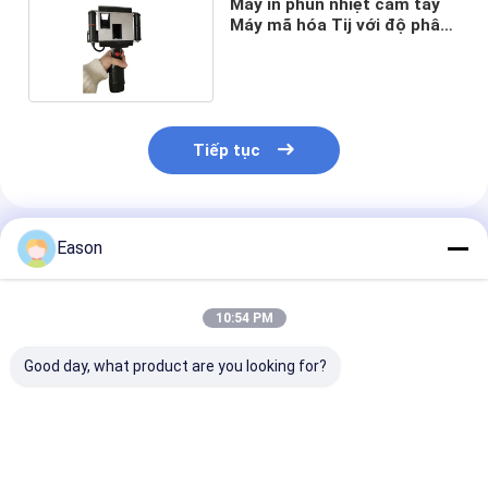
Máy in phun nhiệt cầm tay
Máy mã hóa Tij với độ phân
giải cao 60Hz
Tiếp tục
Sản Phẩm Khuyến Cáo
Eason
10:54 PM
Good day, what product are you looking for?
Thiết kế nhỏ gọn In-
Hỗ trợ mã QR, mã
Compact Ultra
the-Go Input
vạch, in logo Máy in
Life Portable