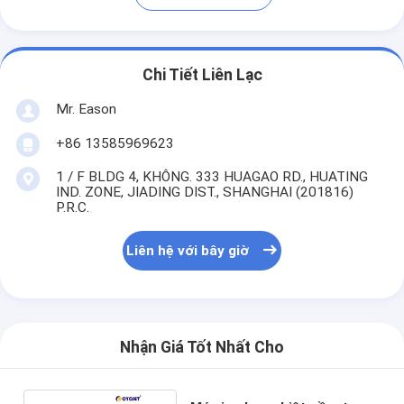
Chi Tiết Liên Lạc
Mr. Eason
+86 13585969623
1 / F BLDG 4, KHÔNG. 333 HUAGAO RD., HUATING
IND. ZONE, JIADING DIST., SHANGHAI (201816)
P.R.C.
Liên hệ với bây giờ
Nhận Giá Tốt Nhất Cho