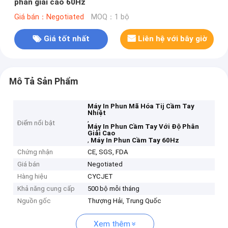
phân giải cao 60Hz
Giá bán：Negotiated
MOQ：1 bộ
Giá tốt nhất
Liên hệ với bây giờ
Mô Tả Sản Phẩm
Máy In Phun Mã Hóa Tij Cầm Tay
Nhiệt
,
Điểm nổi bật
Máy In Phun Cầm Tay Với Độ Phân
Giải Cao
,
Máy In Phun Cầm Tay 60Hz
Chứng nhận
CE, SGS, FDA
Giá bán
Negotiated
Hàng hiệu
CYCJET
Khả năng cung cấp
500 bộ mỗi tháng
Nguồn gốc
Thượng Hải, Trung Quốc
Xem thêm