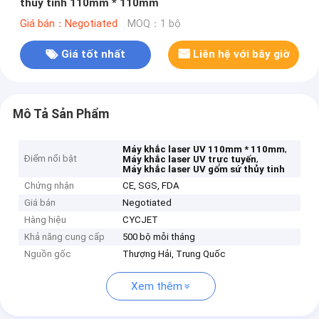
thủy tinh 110mm * 110mm
Giá bán：Negotiated
MOQ：1 bộ
Giá tốt nhất
Liên hệ với bây giờ
Mô Tả Sản Phẩm
,
Máy khắc laser UV 110mm * 110mm
Điểm nổi bật
,
Máy khắc laser UV trực tuyến
Máy khắc laser UV gốm sứ thủy tinh
Chứng nhận
CE, SGS, FDA
Giá bán
Negotiated
Hàng hiệu
CYCJET
Khả năng cung cấp
500 bộ mỗi tháng
Nguồn gốc
Thượng Hải, Trung Quốc
Xem thêm