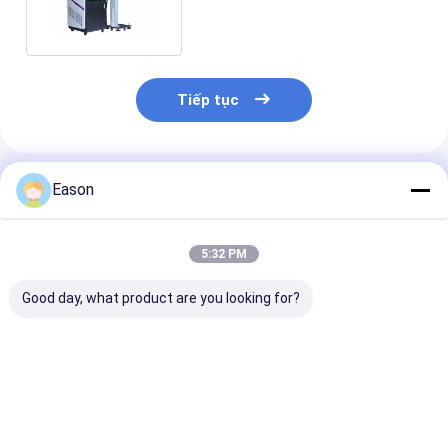
tinh 110mm * 110mm
Tiếp tục
Sản Phẩm Khuyến Cáo
Eason
5:32 PM
Good day, what product are you looking for?
Thiết bị đánh dấu
CYCJET 5W máy
7000mm / s M
laser thông minh
đánh dấu laser UV
hóa laser bay 
màn hình cảm ứng
bay cho nắp chai
laser để in trê
Máy in laser với dây
HDPE đầy màu sắc
chuyền vận chuyển