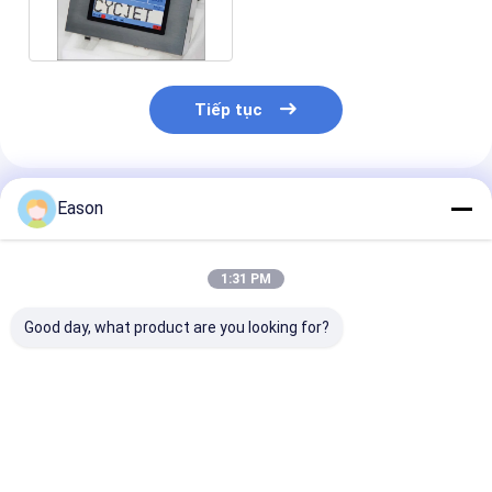
các ký tự lớn cho hộp
Tiếp tục
Sản Phẩm Khuyến Cáo
Eason
1:31 PM
Good day, what product are you looking for?
Máy in tia mực chữ
Máy phun mực thông
Máy in inkjet 
lớn 80mm in chữ bản
minh đa chức năng
loại 80mm ch
thảo Logo in thủ
in ống thép không gỉ
in logo văn bả
công cho hộp carton
thương hiệu