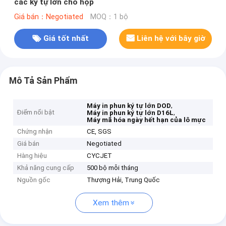
các ký tự lớn cho hộp
Giá bán：Negotiated
MOQ：1 bộ
Giá tốt nhất
Liên hệ với bây giờ
Mô Tả Sản Phẩm
,
Máy in phun ký tự lớn DOD
Điểm nổi bật
,
Máy in phun ký tự lớn D16L
Máy mã hóa ngày hết hạn của lô mực
Chứng nhận
CE, SGS
Giá bán
Negotiated
Hàng hiệu
CYCJET
Khả năng cung cấp
500 bộ mỗi tháng
Nguồn gốc
Thượng Hải, Trung Quốc
Xem thêm