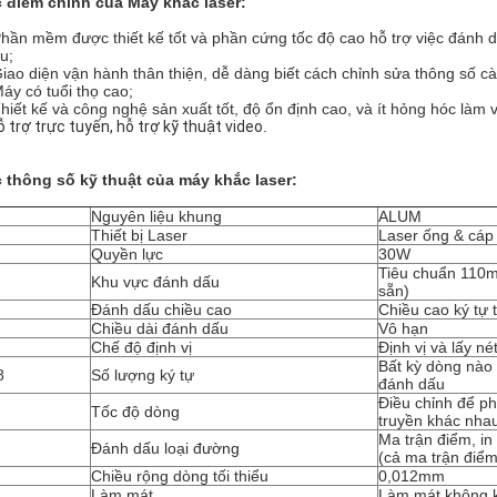
 điểm chính của Máy khắc laser:
Phần mềm được thiết kế tốt và phần cứng tốc độ cao hỗ trợ việc đánh dấ
u;
Giao diện vận hành thân thiện, dễ dàng biết cách chỉnh sửa thông số cà
Máy có tuổi thọ cao;
Thiết kế và công nghệ sản xuất tốt, độ ổn định cao, và ít hỏng hóc làm v
ỗ trợ trực tuyến, hỗ trợ kỹ thuật video
.
 thông số kỹ thuật của máy khắc laser:
Nguyên liệu khung
ALUM
Thiết bị Laser
Laser ống & cáp
Quyền lực
30W
Tiêu chuẩn 110
Khu vực đánh dấu
sẵn)
Đánh dấu chiều cao
Chiều cao ký tự
Chiều dài đánh dấu
Vô hạn
Chế độ định vị
Định vị và lấy n
Bất kỳ dòng nào 
8
Số lượng ký tự
đánh dấu
Điều chỉnh để p
Tốc độ dòng
truyền khác nha
Ma trận điểm, in
Đánh dấu loại đường
(cả ma trận điểm
Chiều rộng dòng tối thiểu
0,012mm
Làm mát
Làm mát không 