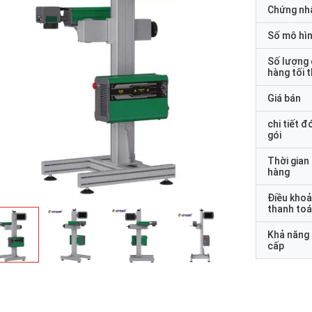
Chứng nh
Số mô hì
Số lượng
hàng tối 
Giá bán
chi tiết đ
gói
Thời gian
hàng
Điều kho
thanh to
Khả năng
cấp