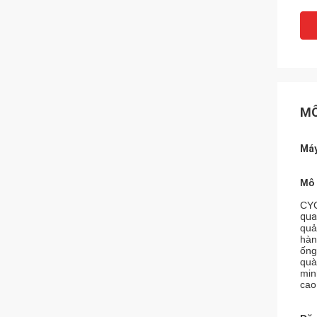
MÔ
Máy
Mô 
CYC
qu
quả
hàn
ống
quà
min
cao