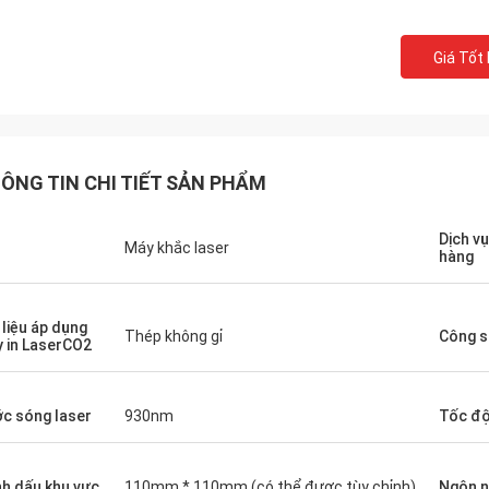
Giá Tốt
ÔNG TIN CHI TIẾT SẢN PHẨM
Dịch v
n
Máy khắc laser
hàng
 liệu áp dụng
Thép không gỉ
Công s
 in LaserCO2
c sóng laser
930nm
Tốc độ
h dấu khu vực
110mm * 110mm (có thể được tùy chỉnh)
Ngôn 