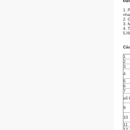
Đặc
1. 
nha
2. 
3. 
4. 
5.
H
Các
1
2
3
4
5
6
7
số 
9
10
11
12