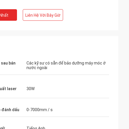
 Nhất
Liên Hệ Với Bây Giờ
ụ sau bán
Các kỹ sư có sẵn để bảo dưỡng máy móc ở
nước ngoài
uất laser
30W
 đánh dấu
0-7000mm / s
ngữ
Tiếng Anh