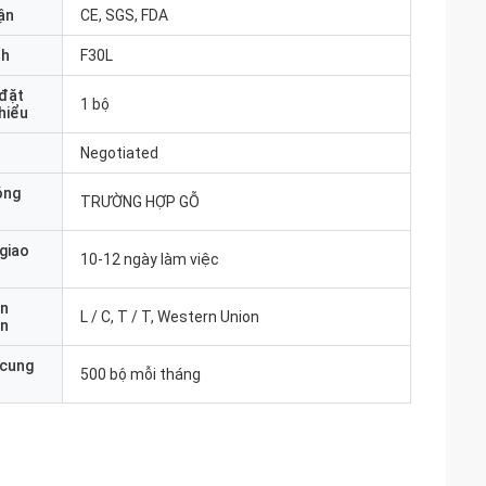
ận
CE, SGS, FDA
nh
F30L
 đặt
1 bộ
thiểu
Negotiated
óng
TRƯỜNG HỢP GỖ
 giao
10-12 ngày làm việc
ản
L / C, T / T, Western Union
án
 cung
500 bộ mỗi tháng