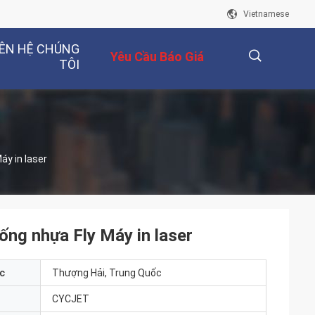
Vietnamese
IÊN HỆ CHÚNG
Yêu Cầu Báo Giá
TÔI
描
áy in laser
述
ống nhựa Fly Máy in laser
c
Thượng Hải, Trung Quốc
CYCJET