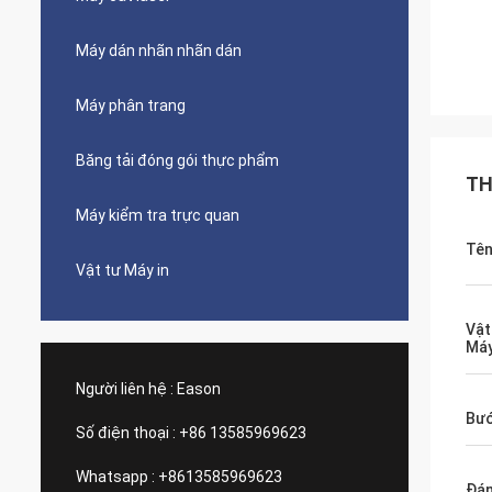
Máy dán nhãn nhãn dán
Máy phân trang
Băng tải đóng gói thực phẩm
TH
Máy kiểm tra trực quan
Tê
Vật tư Máy in
Vật
Máy
Người liên hệ :
Eason
Bướ
Số điện thoại :
+86 13585969623
Whatsapp :
+8613585969623
Đán