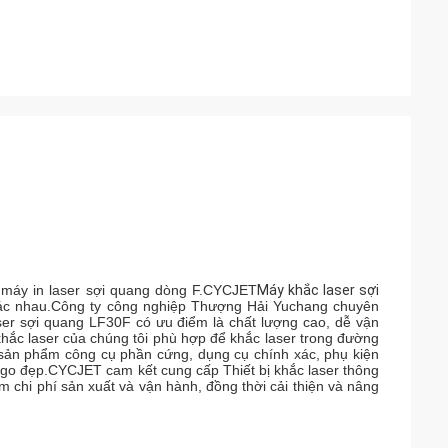
kế máy in laser sợi quang dòng F.CYCJET
Máy khắc laser sợi
khác nhau.Công ty công nghiệp Thượng Hải Yuchang chuyên
ser sợi quang LF30F có ưu điểm là chất lượng cao, dễ vận
 khắc laser của chúng tôi phù hợp để khắc laser trong đường
, sản phẩm công cụ phần cứng, dụng cụ chính xác, phụ kiện
 logo đẹp.CYCJET cam kết cung cấp Thiết bị khắc laser thông
m chi phí sản xuất và vận hành, đồng thời cải thiện và nâng