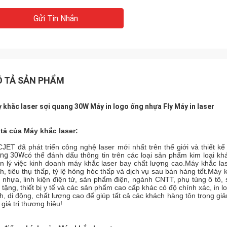
Gửi Tin Nhắn
 TẢ SẢN PHẨM
 khắc laser sợi quang 30W Máy in logo ống nhựa Fly Máy in laser
tả của Máy khắc laser:
JET đã phát triển công nghệ laser mới nhất trên thế giới và thiết 
ang 30W
có thể đánh dấu thông tin trên các loại sản phẩm kim loại 
n lý việc kinh doanh máy khắc laser bay chất lượng cao.Máy khắc la
h, tiêu thụ thấp, tỷ lệ hỏng hóc thấp và dịch vụ sau bán hàng tốt.Máy
 nhựa, linh kiện điện tử, sản phẩm điện, ngành CNTT, phụ tùng ô tô
 tặng, thiết bị y tế và các sản phẩm cao cấp khác có độ chính xác, in
h, di động, chất lượng cao để giúp tất cả các khách hàng tôn trọng giả
 giá trị thương hiệu!