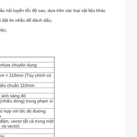
u nội tuyến tốc độ cao, dựa trên các loại vật liệu khác
i đặt tin nhắn để đánh dấu;
iệc;
 nhựa chuyên dụng
mm × 110mm (Tùy chỉnh có
 tiêu chuẩn 110mm
ét ánh sáng đỏ
(nhiều dòng) trong phạm vi
hù hợp với tốc độ đường
u
 đậm, vectơ tất cả trong một
 và vectơ)
khí