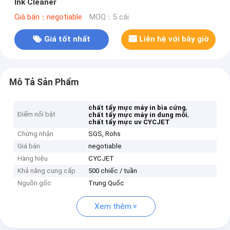
Ink Cleaner
Giá bán：negotiable
MOQ：5 cái
Giá tốt nhất
Liên hệ với bây giờ
Mô Tả Sản Phẩm
,
chất tẩy mực máy in bìa cứng
Điểm nổi bật
,
chất tẩy mực máy in dung môi
chất tẩy mực uv CYCJET
Chứng nhận
SGS, Rohs
Giá bán
negotiable
Hàng hiệu
CYCJET
Khả năng cung cấp
500 chiếc / tuần
Nguồn gốc
Trung Quốc
Xem thêm