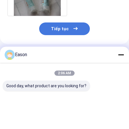
CYCJET Uv Ink Cleaner
Tiếp tục
Sản Phẩm Khuyến Cáo
Eason
2:06 AM
Good day, what product are you looking for?
Paper Red Printer
Đầu in Xaar 128
Đầu in XAAR c
Consumables Carton
thích ứng với sự tích
in phun Kiểu 1
Box CYCJET Oil
hợp miễn phí từ
thước phông c
Based Printing Ink
CYCJET
đa 18mm