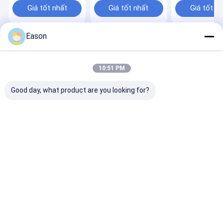
Giá tốt nhất
Giá tốt nhất
Giá tốt n
Eason
Nhà
Về chúng
Liên hệ với chúng
Desktop
tôi
tôi
Site
Sơ đồ trang web
Privacy Policy
10:51 PM
Phẩm chất
Máy in phun cầm tay
Nhà máy trung quốc.Copyright ©
2026 SHANGHAI YUCHANG INDUSTRIAL CO., LIMITED. All Rights
Good day, what product are you looking for?
Reserved.
Trang chủ
Các sản phẩm
Về chúng tôi