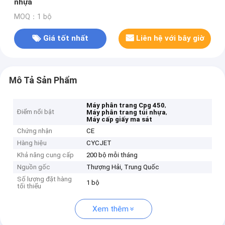
nhựa
MOQ：1 bộ
Giá tốt nhất
Liên hệ với bây giờ
Mô Tả Sản Phẩm
,
Máy phân trang Cpg 450
Điểm nổi bật
,
Máy phân trang túi nhựa
Máy cấp giấy ma sát
Chứng nhận
CE
Hàng hiệu
CYCJET
Khả năng cung cấp
200 bộ mỗi tháng
Nguồn gốc
Thượng Hải, Trung Quốc
Số lượng đặt hàng
1 bộ
tối thiểu
Xem thêm