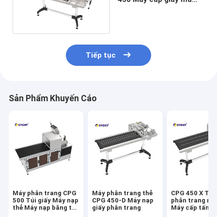
sát cho túi nhựa
Tiếp tục
Sản Phẩm Khuyến Cáo
Máy phân trang CPG
Máy phân trang thẻ
CPG 450 X Thiế
500 Túi giấy Máy nạp
CPG 450-D Máy nạp
phân trang ma
thẻ Máy nạp băng tải
giấy phân trang
Máy cấp tấm
tự động
AC220V