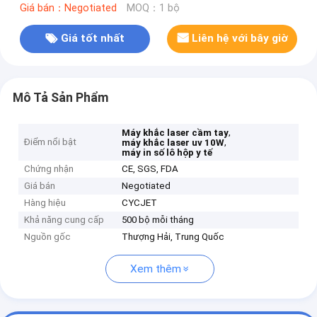
Giá bán：Negotiated
MOQ：1 bộ
Giá tốt nhất
Liên hệ với bây giờ
Mô Tả Sản Phẩm
,
Máy khắc laser cầm tay
Điểm nổi bật
,
máy khắc laser uv 10W
máy in số lô hộp y tế
Chứng nhận
CE, SGS, FDA
Giá bán
Negotiated
Hàng hiệu
CYCJET
Khả năng cung cấp
500 bộ mỗi tháng
Nguồn gốc
Thượng Hải, Trung Quốc
Xem thêm