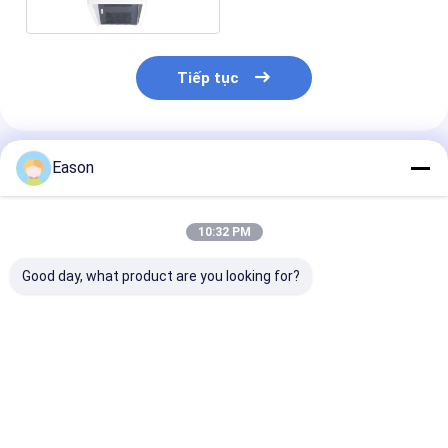
Tiếp tục
Sản Phẩm Khuyến Cáo
Eason
10:32 PM
Good day, what product are you looking for?
Máy đánh dấu và mã
Máy đánh dấu và mã
Máy đánh dấu
hóa màn hình cảm
hóa laser CYCJET
hóa cầm tay 
ứng CO2 cho sản
30W cho các linh
cho máy in las
xuất và đóng gói thủ
kiện điện tử
kim loại
công
Giá tốt nhất
Giá tốt nhất
Giá tốt n