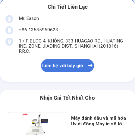
Chi Tiết Liên Lạc
Mr. Eason
+86 13585969623
1 / F BLDG 4, KHÔNG. 333 HUAGAO RD., HUATING
IND. ZONE, JIADING DIST., SHANGHAI (201816)
P.R.C.
Liên hệ với bây giờ
Nhận Giá Tốt Nhất Cho
Máy đánh dấu và mã hóa
Uv di động Máy in số lô y
tế