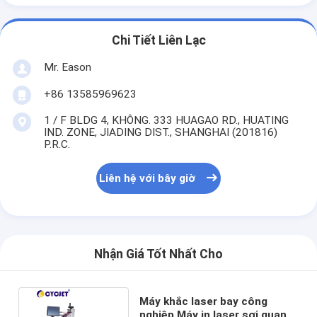
Chi Tiết Liên Lạc
Mr. Eason
+86 13585969623
1 / F BLDG 4, KHÔNG. 333 HUAGAO RD., HUATING
IND. ZONE, JIADING DIST., SHANGHAI (201816)
P.R.C.
Liên hệ với bây giờ
Nhận Giá Tốt Nhất Cho
Máy khắc laser bay công
nghiệp Máy in laser sợi quang