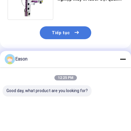
120W cho nhãn hiệu cáp
Tiếp tục
Sản Phẩm Khuyến Cáo
Eason
12:25 PM
Good day, what product are you looking for?
Thiết bị đánh dấu
CYCJET 5W máy
7000mm / s M
laser thông minh
đánh dấu laser UV
hóa laser bay 
màn hình cảm ứng
bay cho nắp chai
laser để in trê
Máy in laser với dây
HDPE đầy màu sắc