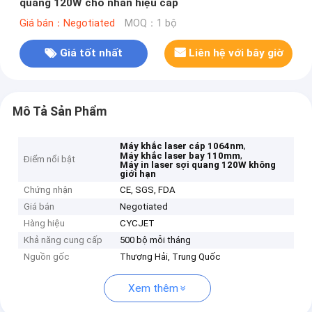
quang 120W cho nhãn hiệu cáp
Giá bán：Negotiated
MOQ：1 bộ
Giá tốt nhất
Liên hệ với bây giờ
Mô Tả Sản Phẩm
,
Máy khắc laser cáp 1064nm
,
Máy khắc laser bay 110mm
Điểm nổi bật
Máy in laser sợi quang 120W không
giới hạn
Chứng nhận
CE, SGS, FDA
Giá bán
Negotiated
Hàng hiệu
CYCJET
Khả năng cung cấp
500 bộ mỗi tháng
Nguồn gốc
Thượng Hải, Trung Quốc
Xem thêm