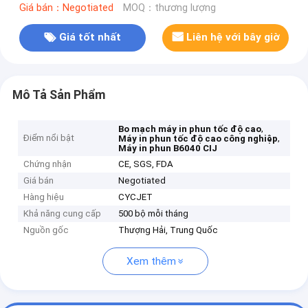
Giá bán：Negotiated
MOQ：thương lượng
Giá tốt nhất
Liên hệ với bây giờ
Mô Tả Sản Phẩm
,
Bo mạch máy in phun tốc độ cao
Điểm nổi bật
,
Máy in phun tốc độ cao công nghiệp
Máy in phun B6040 CIJ
Chứng nhận
CE, SGS, FDA
Giá bán
Negotiated
Hàng hiệu
CYCJET
Khả năng cung cấp
500 bộ mỗi tháng
Nguồn gốc
Thượng Hải, Trung Quốc
Xem thêm