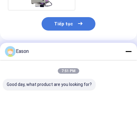
Tiếp tục
Sản Phẩm Khuyến Cáo
Eason
7:51 PM
Good day, what product are you looking for?
Máy in tia mực
Máy in mã hóa hàng
Máy in tia mự
B3020 định nghĩa
loạt CIJ công nghiệp
nghiệp 15mm 
cao
trực tuyến B6040 Với
động CIJ liên 
màn hình cảm ứng
Mfg Exp Date P
Coding On Plas
Giá tốt nhất
Giá tốt nhất
Giá tốt n
Bags