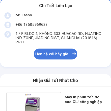
Chi Tiết Liên Lạc
Mr. Eason
+86 13585969623
1 / F BLDG 4, KHÔNG. 333 HUAGAO RD., HUATING
IND. ZONE, JIADING DIST., SHANGHAI (201816)
P.R.C.
Liên hệ với bây giờ
Nhận Giá Tốt Nhất Cho
Máy in phun tốc độ
cao CIJ công nghiệp